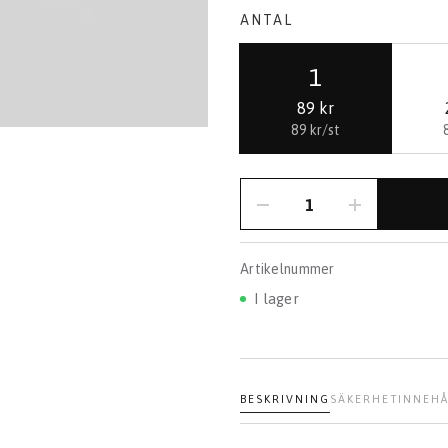
ANTAL
1
89 kr
89 kr/st
Artikelnummer
I lager
BESKRIVNING
SÄKERHET
INNEHÅ