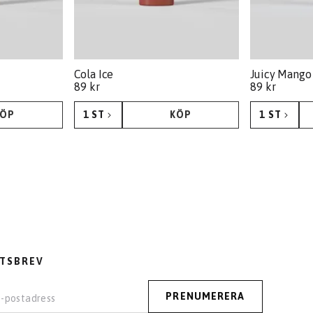
Cola Ice
Juicy Mango
89 kr
89 kr
KÖP
1 ST
KÖP
1 ST
KÖP
KÖP
TSBREV
PRENUMERERA
PRENUMERERA