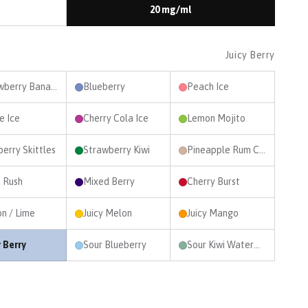
20 mg/ml
Juicy Berry
Strawberry Banana
Blueberry
Peach Ice
e Ice
Cherry Cola Ice
Lemon Mojito
erry Skittles
Strawberry Kiwi
Pineapple Rum Coconut
 Rush
Mixed Berry
Cherry Burst
n / Lime
Juicy Melon
Juicy Mango
y Berry
Sour Blueberry
Sour Kiwi Watermelon