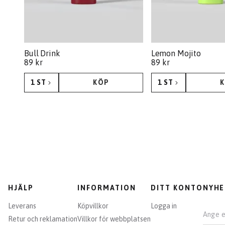
Bull Drink
Lemon Mojito
89 kr
89 kr
1 ST
KÖP
1 ST
KÖP
HJÄLP
INFORMATION
DITT KONTO
NYHE
Leverans
Köpvillkor
Logga in
Retur och reklamation
Villkor för webbplatsen