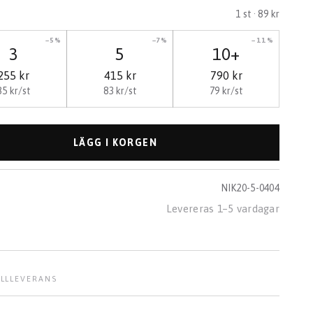
1
st ·
89 kr
−5%
−7%
−11%
3
5
10+
255 kr
415 kr
790 kr
85 kr/st
83 kr/st
79 kr/st
LÄGG I KORGEN
NIK20-5-0404
Levereras 1–5 vardagar
LL
LEVERANS