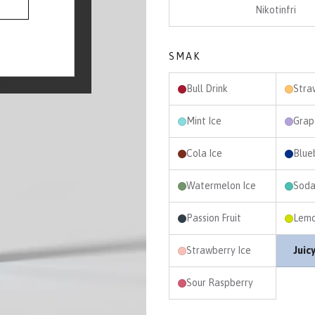
Nikotinfri
SMAK
Bull Drink
Mint Ice
Grap
Cola Ice
Blueb
Watermelon Ice
Soda
Passion Fruit
Lemo
Strawberry Ice
Juic
Sour Raspberry