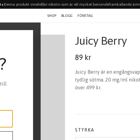
Denna produkt innehåller nikotin som är ett mycket beroendeframkallande ämn
8+
SHOP
BLOGG
FÖRETAG
Juicy Berry
89 kr
?
Juicy Berry är en engångsva
tydlig sötma. 20 mg/ml nikotin
ill
över 499 kr.
STYRKA