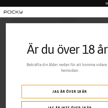
1
HEM
PRODUKTER
NIKOTIN
JUICY BERRY
Är du över 18 år
Bekräfta din ålder nedan för att komma vidare t
hemsidan.
JAG ÄR ÖVER 18 ÅR