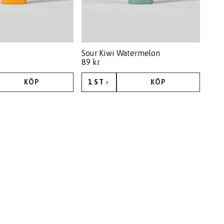
Sour Kiwi Watermelon
89 kr
KÖP
1 ST
KÖP
KÖP
KÖP