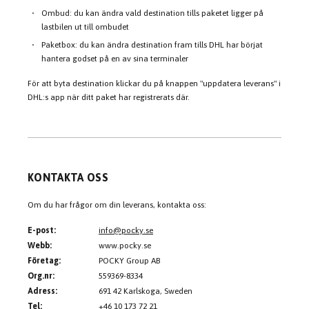
Ombud: du kan ändra vald destination tills paketet ligger på
lastbilen ut till ombudet
Paketbox: du kan ändra destination fram tills DHL har börjat
hantera godset på en av sina terminaler
För att byta destination klickar du på knappen "uppdatera leverans" i
DHL:s app när ditt paket har registrerats där.
KONTAKTA OSS
Om du har frågor om din leverans, kontakta oss:
E-post:
info@pocky.se
Webb:
www.pocky.se
Företag:
POCKY Group AB
Org.nr:
559369-8334
Adress:
691 42 Karlskoga, Sweden
Tel:
+46 10 173 72 21