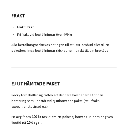
FRAKT
Frakt: 39 kr
Fri frakt vid beställningar över 499 kr
Alla beställningar skickas antingen till ett DHL-ombud eller till en
paketbox. Inga beställningar skickas hem direkt till din brevlåda.
EJ UTHÄMTADE PAKET
Pocky förbehåller sig rätten att debitera kostnaderna för den
hantering som uppstår vid ej uthämtade paket (returfrakt,
expeditionskostnad etc).
En avgift om
100 kr
tas ut om ett paket ej hämtas ut inom angiven
liggtid på
10 dagar
.