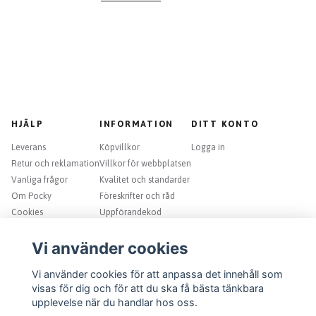
HJÄLP
INFORMATION
DITT KONTO
Leverans
Köpvillkor
Logga in
Retur och reklamation
Villkor för webbplatsen
Vanliga frågor
Kvalitet och standarder
Om Pocky
Föreskrifter och råd
Cookies
Uppförandekod
Kontakt
Integritetspolicy
NYHETSBREV
Vi använder cookies
Vi använder cookies för att anpassa det innehåll som
PRENUMERERA
visas för dig och för att du ska få bästa tänkbara
PRENUMERERA
E-postadress
upplevelse när du handlar hos oss.