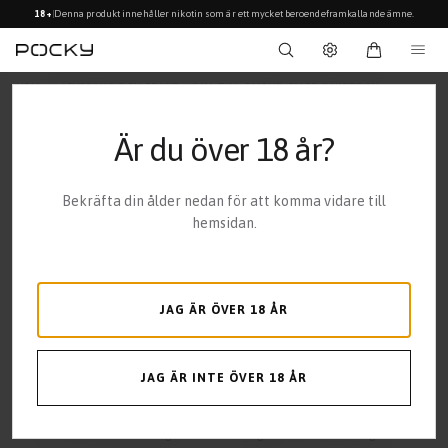
Denna produkt innehåller nikotin som är ett mycket beroendeframkallande ämne.
18+
HEM
LEVERANS OCH FRAKT – DHL TILL OMBUD ELLER PAKETBOX
Är du över 18 år?
Bekräfta din ålder nedan för att komma vidare till
LEVERANS
hemsidan.
Senast uppdaterad: 23 april 2026
JAG ÄR ÖVER 18 ÅR
Vi strävar efter att du ska få din beställning så fort som möjligt.
När din beställning har lagts behandlas den av vårt lager inom 12
JAG ÄR INTE ÖVER 18 ÅR
timmar. Därefter packas och skickas den med DHL till närmsta
postombud eller paketbox.
Du bör få din beställning inom 1–5 vardagar från att ordern lagts.