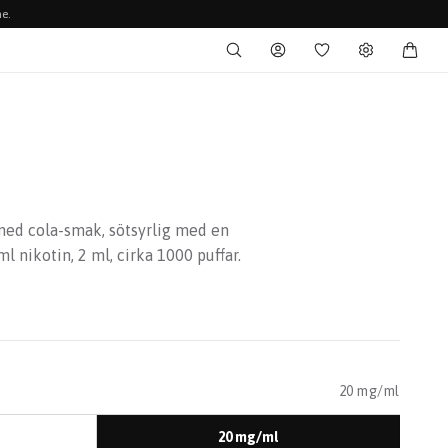
e.
med cola-smak, sötsyrlig med en
l nikotin, 2 ml, cirka 1000 puffar.
20 mg/ml
20 mg/ml