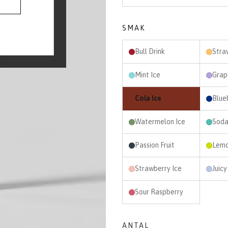
SMAK
Bull Drink
Mint Ice
Grap
Cola Ice
Blueb
Watermelon Ice
Soda
Passion Fruit
Lemo
Strawberry Ice
Juicy
Sour Raspberry
ANTAL