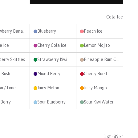
Cola Ice
Strawberry Banana
Blueberry
Peach Ice
e Ice
Cherry Cola Ice
Lemon Mojito
erry Skittles
Strawberry Kiwi
Pineapple Rum Coconut
 Rush
Mixed Berry
Cherry Burst
n / Lime
Juicy Melon
Juicy Mango
 Berry
Sour Blueberry
Sour Kiwi Watermelon
1
st ·
89 kr