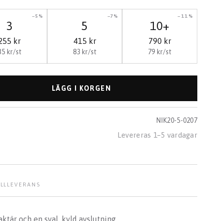
−5%
−7%
−11%
3
5
10+
255 kr
415 kr
790 kr
85 kr/st
83 kr/st
79 kr/st
LÄGG I KORGEN
NIK20-5-0207
Levereras 1–5 vardagar
LL
LEVERANS
ktär och en sval, kyld avslutning.