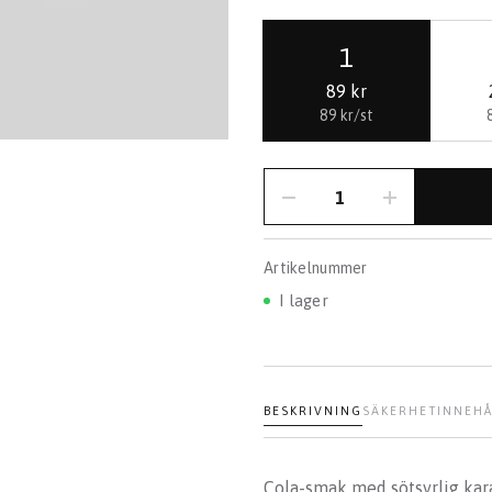
1
89 kr
89 kr/st
Artikelnummer
I lager
BESKRIVNING
SÄKERHET
INNEHÅ
Cola-smak med sötsyrlig kara