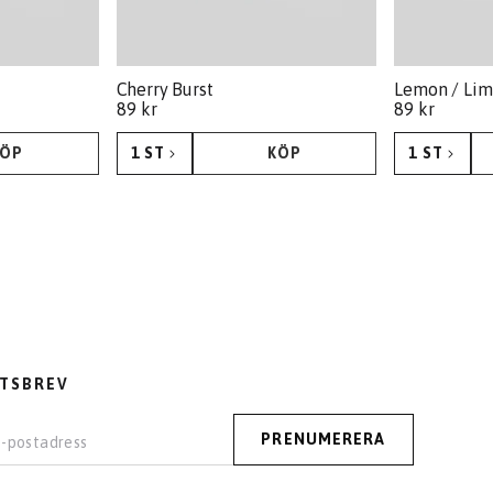
Cherry Burst
Lemon / Li
89 kr
89 kr
KÖP
1 ST
KÖP
1 ST
KÖP
KÖP
TSBREV
PRENUMERERA
PRENUMERERA
tadress