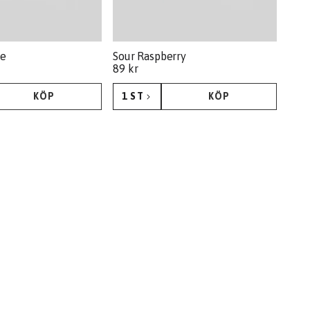
me
Sour Raspberry
89 kr
KÖP
1 ST
KÖP
KÖP
KÖP