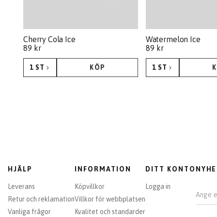
Cherry Cola Ice
Watermelon Ice
89 kr
89 kr
1 ST
KÖP
1 ST
KÖP
HJÄLP
INFORMATION
DITT KONTO
NYHE
Leverans
Köpvillkor
Logga in
Retur och reklamation
Villkor för webbplatsen
E-pos
Vanliga frågor
Kvalitet och standarder