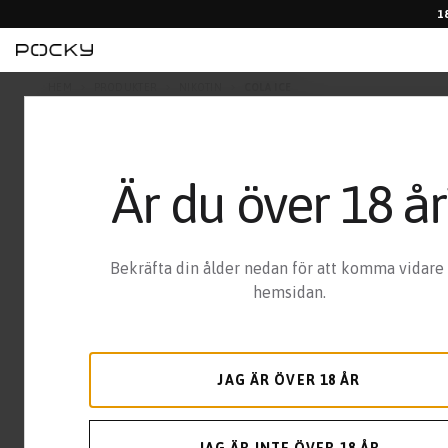
1
HEM
PRODUKTER
NIKOTIN
COLA ICE
Är du över 18 år
Bekräfta din ålder nedan för att komma vidare t
hemsidan.
JAG ÄR ÖVER 18 ÅR